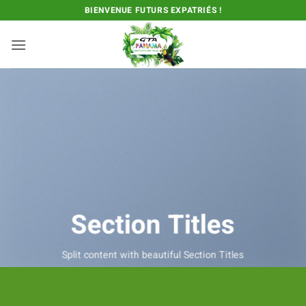
Passer
BIENVENUE FUTURS EXPATRIÉS !
au
contenu
Section Titles
Split content with beautiful Section Titles