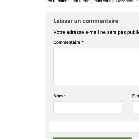
Les rétroliens sont fermés, mais vous pouvez
poster
Laisser un commentaire
Votre adresse e-mail ne sera pas publi
Alternative:
Commentaire
*
Nom
*
E-