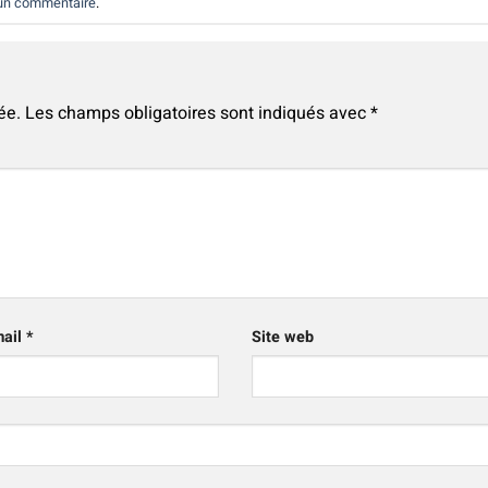
 un commentaire
.
ée.
Les champs obligatoires sont indiqués avec
*
mail
*
Site web