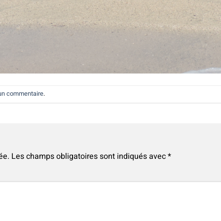
 un commentaire
.
ée.
Les champs obligatoires sont indiqués avec
*