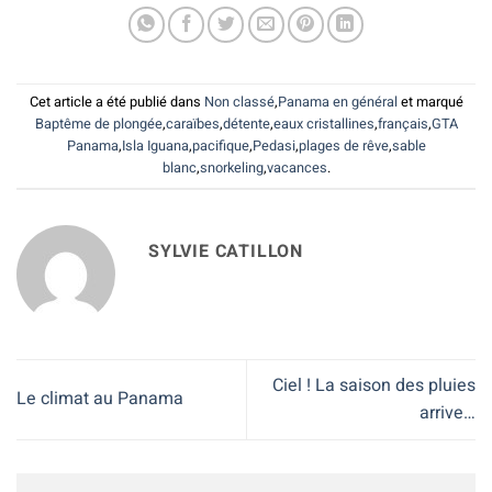
Cet article a été publié dans
Non classé
,
Panama en général
et marqué
Baptême de plongée
,
caraïbes
,
détente
,
eaux cristallines
,
français
,
GTA
Panama
,
Isla Iguana
,
pacifique
,
Pedasi
,
plages de rêve
,
sable
blanc
,
snorkeling
,
vacances
.
SYLVIE CATILLON
Ciel ! La saison des pluies
Le climat au Panama
arrive…