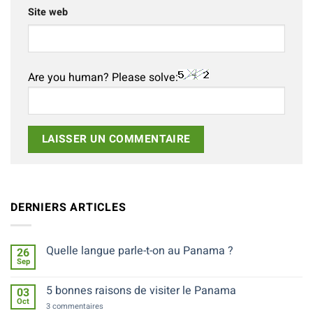
Site web
Are you human? Please solve:
Alternative:
DERNIERS ARTICLES
Quelle langue parle-t-on au Panama ?
26
Sep
Aucun
commentaire
sur
5 bonnes raisons de visiter le Panama
03
Quelle
Oct
langue
sur
3 commentaires
parle-