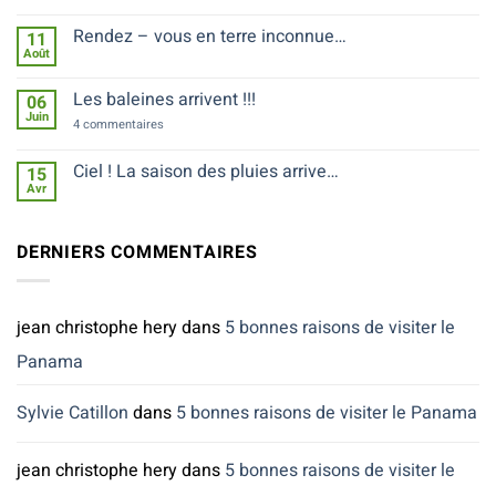
5
t-
bonnes
on
raisons
Rendez – vous en terre inconnue…
11
au
de
Août
Panama
Aucun
visiter
?
commentaire
le
sur
Panama
Les baleines arrivent !!!
06
Rendez
Juin
–
sur
4 commentaires
vous
Les
en
baleines
terre
arrivent
Ciel ! La saison des pluies arrive…
15
inconnue…
!!!
Avr
Aucun
commentaire
sur
Ciel
DERNIERS COMMENTAIRES
!
La
saison
des
pluies
jean christophe hery
dans
5 bonnes raisons de visiter le
arrive…
Panama
Sylvie Catillon
dans
5 bonnes raisons de visiter le Panama
jean christophe hery
dans
5 bonnes raisons de visiter le