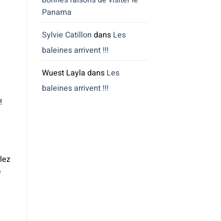
bonnes raisons de visiter le
Panama
Sylvie Catillon
dans
Les
baleines arrivent !!!
Wuest Layla
dans
Les
baleines arrivent !!!
!
lez
e