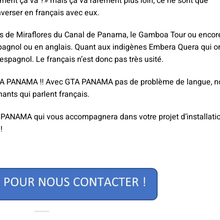
ment ça va ?» mais ça va rarement plus loin, ce ne sont que
verser en français avec eux.
uses de Miraflores du Canal de Panama, le Gamboa Tour ou encor
espagnol ou en anglais. Quant aux indigènes Embera Quera qui o
 espagnol. Le français n’est donc pas très usité.
 GTA PANAMA !! Avec GTA PANAMA pas de problème de langue, n
ants qui parlent français.
A PANAMA qui vous accompagnera dans votre projet d’installati
!