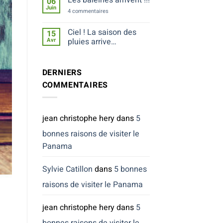
06
sur
Rendez
Juin
sur
4 commentaires
–
Les
vous
baleines
en
arrivent
Ciel ! La saison des
15
terre
!!!
inconnue…
Avr
pluies arrive…
Aucun
commentaire
sur
DERNIERS
Ciel
!
COMMENTAIRES
La
saison
des
pluies
arrive…
jean christophe hery
dans
5
bonnes raisons de visiter le
Panama
Sylvie Catillon
dans
5 bonnes
raisons de visiter le Panama
jean christophe hery
dans
5