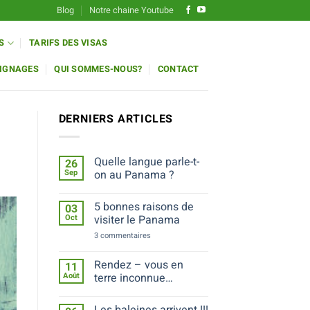
Blog
Notre chaine Youtube
S
TARIFS DES VISAS
IGNAGES
QUI SOMMES-NOUS?
CONTACT
DERNIERS ARTICLES
Quelle langue parle-t-
26
Sep
on au Panama ?
Aucun
commentaire
5 bonnes raisons de
03
sur
Quelle
Oct
visiter le Panama
langue
parle-
sur
3 commentaires
t-
5
on
bonnes
au
raisons
Rendez – vous en
11
Panama
de
Août
terre inconnue…
?
visiter
le
Aucun
Panama
commentaire
Les baleines arrivent !!!