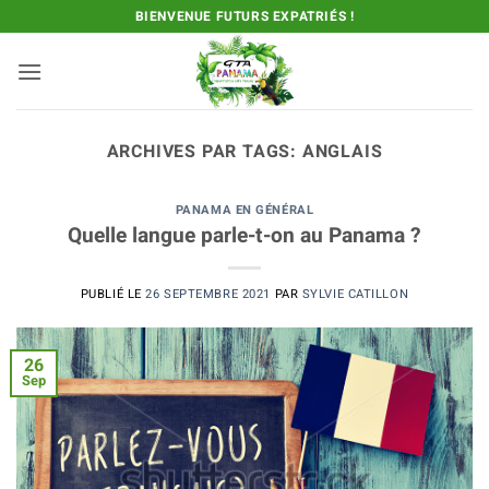
Passer
BIENVENUE FUTURS EXPATRIÉS !
au
contenu
ARCHIVES PAR TAGS:
ANGLAIS
PANAMA EN GÉNÉRAL
Quelle langue parle-t-on au Panama ?
PUBLIÉ LE
26 SEPTEMBRE 2021
PAR
SYLVIE CATILLON
26
Sep