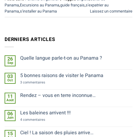
Panama
,
Excursions au Panama
,
guide français
,
s'expatrier au
Panama
,
s'installer au Panama
Laissez un commentaire
DERNIERS ARTICLES
Quelle langue parle-t-on au Panama ?
26
Sep
Aucun
commentaire
sur
5 bonnes raisons de visiter le Panama
03
Quelle
Oct
langue
sur
3 commentaires
parle-
5
t-
bonnes
on
raisons
Rendez – vous en terre inconnue…
11
au
de
Août
Panama
Aucun
visiter
?
commentaire
le
sur
Panama
Les baleines arrivent !!!
06
Rendez
Juin
–
sur
4 commentaires
vous
Les
en
baleines
terre
arrivent
Ciel ! La saison des pluies arrive…
15
inconnue…
!!!