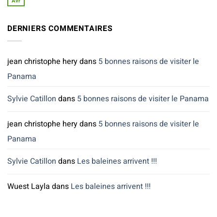
Avr
Aucun
commentaire
sur
Ciel
DERNIERS COMMENTAIRES
!
La
saison
des
pluies
jean christophe hery
dans
5 bonnes raisons de visiter le
arrive…
Panama
Sylvie Catillon
dans
5 bonnes raisons de visiter le Panama
jean christophe hery
dans
5 bonnes raisons de visiter le
Panama
Sylvie Catillon
dans
Les baleines arrivent !!!
Wuest Layla
dans
Les baleines arrivent !!!