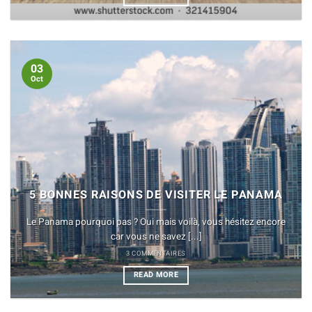
03
Oct
5 BONNES RAISONS DE VISITER LE PANAMA
Le Panama pourquoi pas ? Oui mais voilà, vous hésitez encore
car vous ne savez [...]
3 COMMENTAIRES
READ MORE