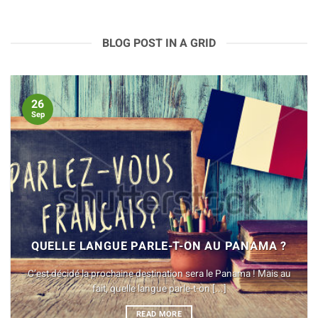
BLOG POST IN A GRID
26
Sep
QUELLE LANGUE PARLE-T-ON AU PANAMA ?
C’est décidé la prochaine destination sera le Panama ! Mais au
fait, quelle langue parle-t-on [...]
READ MORE