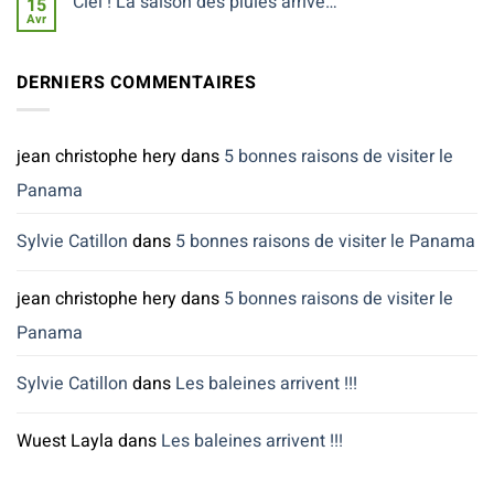
Ciel ! La saison des pluies arrive…
15
inconnue…
!!!
Avr
Aucun
commentaire
sur
Ciel
DERNIERS COMMENTAIRES
!
La
saison
des
pluies
jean christophe hery
dans
5 bonnes raisons de visiter le
arrive…
Panama
Sylvie Catillon
dans
5 bonnes raisons de visiter le Panama
jean christophe hery
dans
5 bonnes raisons de visiter le
Panama
Sylvie Catillon
dans
Les baleines arrivent !!!
Wuest Layla
dans
Les baleines arrivent !!!