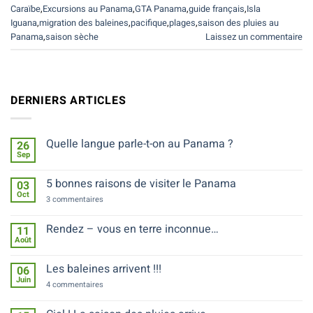
Caraïbe
,
Excursions au Panama
,
GTA Panama
,
guide français
,
Isla
Iguana
,
migration des baleines
,
pacifique
,
plages
,
saison des pluies au
Panama
,
saison sèche
Laissez un commentaire
DERNIERS ARTICLES
Quelle langue parle-t-on au Panama ?
26
Sep
Aucun
commentaire
sur
5 bonnes raisons de visiter le Panama
03
Quelle
Oct
langue
sur
3 commentaires
parle-
5
t-
bonnes
on
raisons
Rendez – vous en terre inconnue…
11
au
de
Août
Panama
Aucun
visiter
?
commentaire
le
sur
Panama
Les baleines arrivent !!!
06
Rendez
Juin
–
sur
4 commentaires
vous
Les
en
baleines
terre
arrivent