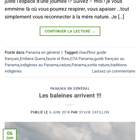
juste l’espace d’une journée !? Suivez – moi ! je vous
emmène là où vous pourrez respirer, vous apaiser …tout
simplement vous reconnecter à la mère nature. Je […]
CONTINUER LA LECTURE
→
Posté dans
Panama en général
|
Tagged
chauffeur guide
français
,
Embera Quera
,
faune et flore
,
GTA Panama
,
guide français au
Panama
,
indigènes au Panama
,
nature
,
Panama
,
sortie nature
,
traditions
indigènes
Laissez un commentaire
PANAMA EN GÉNÉRAL
Les baleines arrivent !!!
PUBLIÉ LE
6 JUIN 2018
PAR
SYLVIE CATILLON
06
Juin