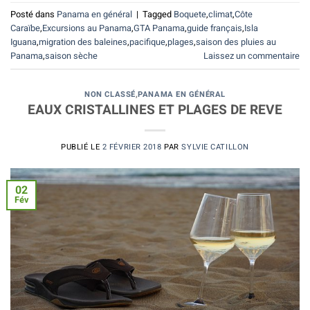
Posté dans
Panama en général
|
Tagged
Boquete
,
climat
,
Côte
Caraïbe
,
Excursions au Panama
,
GTA Panama
,
guide français
,
Isla
Iguana
,
migration des baleines
,
pacifique
,
plages
,
saison des pluies au
Panama
,
saison sèche
Laissez un commentaire
NON CLASSÉ
,
PANAMA EN GÉNÉRAL
EAUX CRISTALLINES ET PLAGES DE REVE
PUBLIÉ LE
2 FÉVRIER 2018
PAR
SYLVIE CATILLON
02
Fév