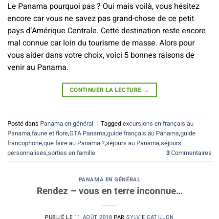
Le Panama pourquoi pas ? Oui mais voilà, vous hésitez
encore car vous ne savez pas grand-chose de ce petit
pays d’Amérique Centrale. Cette destination reste encore
mal connue car loin du tourisme de masse. Alors pour
vous aider dans votre choix, voici 5 bonnes raisons de
venir au Panama.
CONTINUER LA LECTURE
→
Posté dans
Panama en général
|
Tagged
excursions en français au
Panama
,
faune et flore
,
GTA Panama
,
guide français au Panama
,
guide
francophone
,
que faire au Panama ?
,
séjours au Panama
,
séjours
personnalisés
,
sorties en famille
3
Commentaires
PANAMA EN GÉNÉRAL
Rendez – vous en terre inconnue…
PUBLIÉ LE
11 AOÛT 2018
PAR
SYLVIE CATILLON