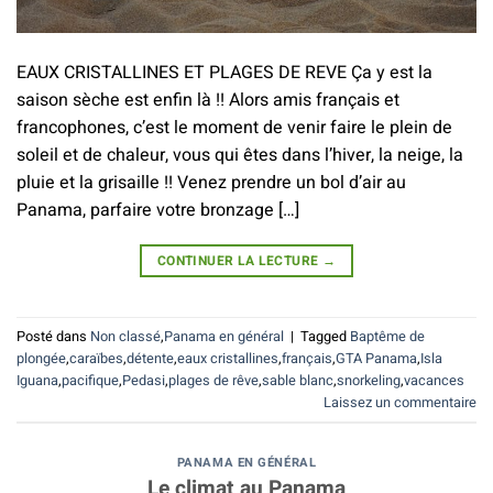
EAUX CRISTALLINES ET PLAGES DE REVE Ça y est la
saison sèche est enfin là !! Alors amis français et
francophones, c’est le moment de venir faire le plein de
soleil et de chaleur, vous qui êtes dans l’hiver, la neige, la
pluie et la grisaille !! Venez prendre un bol d’air au
Panama, parfaire votre bronzage […]
CONTINUER LA LECTURE
→
Posté dans
Non classé
,
Panama en général
|
Tagged
Baptême de
plongée
,
caraïbes
,
détente
,
eaux cristallines
,
français
,
GTA Panama
,
Isla
Iguana
,
pacifique
,
Pedasi
,
plages de rêve
,
sable blanc
,
snorkeling
,
vacances
Laissez un commentaire
PANAMA EN GÉNÉRAL
Le climat au Panama