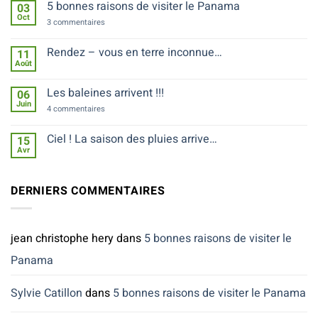
5 bonnes raisons de visiter le Panama
03
Quelle
Oct
langue
sur
3 commentaires
parle-
5
t-
bonnes
on
raisons
Rendez – vous en terre inconnue…
11
au
de
Août
Panama
Aucun
visiter
?
commentaire
le
sur
Panama
Les baleines arrivent !!!
06
Rendez
Juin
–
sur
4 commentaires
vous
Les
en
baleines
terre
arrivent
Ciel ! La saison des pluies arrive…
15
inconnue…
!!!
Avr
Aucun
commentaire
sur
Ciel
DERNIERS COMMENTAIRES
!
La
saison
des
pluies
jean christophe hery
dans
5 bonnes raisons de visiter le
arrive…
Panama
Sylvie Catillon
dans
5 bonnes raisons de visiter le Panama