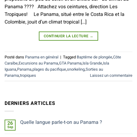
Panama ???? Attachez vos ceintures, direction Les
Tropiques! Le Panama, situé entre le Costa Rica et la
Colombie, jouit d’un climat tropical […]
CONTINUER LA LECTURE
→
Posté dans
Panama en général
|
Tagged
Baptême de plongée
,
Côte
Caraïbe
,
Excursions au Panama
,
GTA Panama
,
Isla Grande
,
Isla
Iguana
,
Panama
,
plages du pacifique
,
snorkeling
,
Sorties au
Panama
,
tropiques
Laissez un commentaire
DERNIERS ARTICLES
Quelle langue parle-t-on au Panama ?
26
Sep
Aucun
commentaire
sur