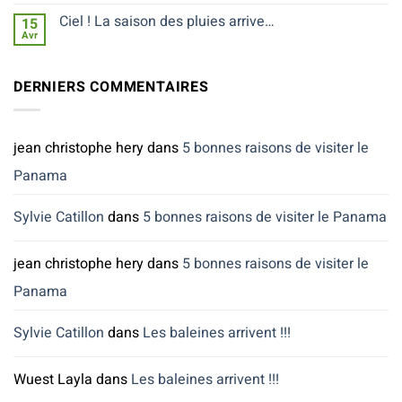
en
baleines
terre
arrivent
Ciel ! La saison des pluies arrive…
15
inconnue…
!!!
Avr
Aucun
commentaire
sur
Ciel
DERNIERS COMMENTAIRES
!
La
saison
des
pluies
jean christophe hery
dans
5 bonnes raisons de visiter le
arrive…
Panama
Sylvie Catillon
dans
5 bonnes raisons de visiter le Panama
jean christophe hery
dans
5 bonnes raisons de visiter le
Panama
Sylvie Catillon
dans
Les baleines arrivent !!!
Wuest Layla
dans
Les baleines arrivent !!!