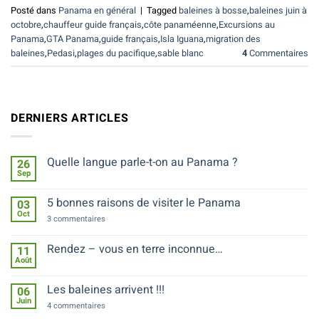
Posté dans
Panama en général
|
Tagged
baleines à bosse
,
baleines juin à
octobre
,
chauffeur guide français
,
côte panaméenne
,
Excursions au
Panama
,
GTA Panama
,
guide français
,
Isla Iguana
,
migration des
baleines
,
Pedasi
,
plages du pacifique
,
sable blanc
4
Commentaires
DERNIERS ARTICLES
Quelle langue parle-t-on au Panama ?
26
Sep
Aucun
commentaire
sur
5 bonnes raisons de visiter le Panama
03
Quelle
Oct
langue
sur
3 commentaires
parle-
5
t-
bonnes
on
raisons
Rendez – vous en terre inconnue…
11
au
de
Août
Panama
Aucun
visiter
?
commentaire
le
sur
Panama
Les baleines arrivent !!!
06
Rendez
Juin
–
sur
4 commentaires
vous
Les