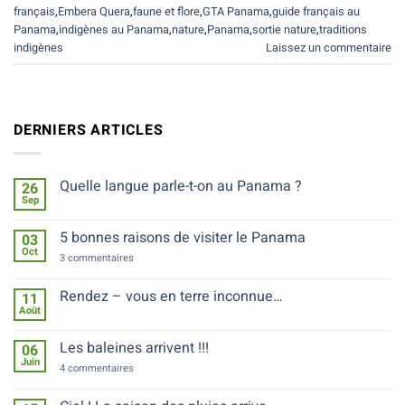
français
,
Embera Quera
,
faune et flore
,
GTA Panama
,
guide français au
Panama
,
indigènes au Panama
,
nature
,
Panama
,
sortie nature
,
traditions
indigènes
Laissez un commentaire
DERNIERS ARTICLES
Quelle langue parle-t-on au Panama ?
26
Sep
Aucun
commentaire
sur
5 bonnes raisons de visiter le Panama
03
Quelle
Oct
langue
sur
3 commentaires
parle-
5
t-
bonnes
on
raisons
Rendez – vous en terre inconnue…
11
au
de
Août
Panama
Aucun
visiter
?
commentaire
le
sur
Panama
Les baleines arrivent !!!
06
Rendez
Juin
–
sur
4 commentaires
vous
Les
en
baleines
terre
arrivent