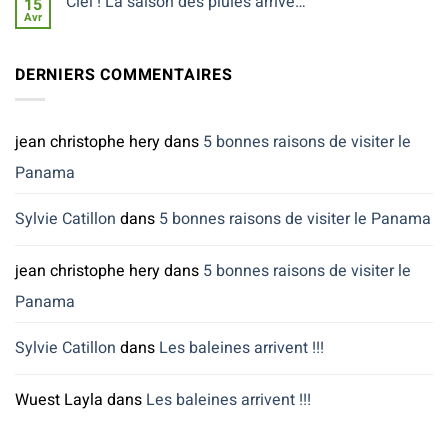
Ciel ! La saison des pluies arrive…
15
inconnue…
!!!
Avr
Aucun
commentaire
sur
Ciel
DERNIERS COMMENTAIRES
!
La
saison
des
pluies
jean christophe hery
dans
5 bonnes raisons de visiter le
arrive…
Panama
Sylvie Catillon
dans
5 bonnes raisons de visiter le Panama
jean christophe hery
dans
5 bonnes raisons de visiter le
Panama
Sylvie Catillon
dans
Les baleines arrivent !!!
Wuest Layla
dans
Les baleines arrivent !!!