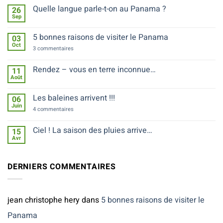
Quelle langue parle-t-on au Panama ?
26
Sep
Aucun
commentaire
sur
5 bonnes raisons de visiter le Panama
03
Quelle
Oct
langue
sur
3 commentaires
parle-
5
t-
bonnes
on
raisons
Rendez – vous en terre inconnue…
11
au
de
Août
Panama
Aucun
visiter
?
commentaire
le
sur
Panama
Les baleines arrivent !!!
06
Rendez
Juin
–
sur
4 commentaires
vous
Les
en
baleines
terre
arrivent
Ciel ! La saison des pluies arrive…
15
inconnue…
!!!
Avr
Aucun
commentaire
sur
Ciel
DERNIERS COMMENTAIRES
!
La
saison
des
pluies
jean christophe hery
dans
5 bonnes raisons de visiter le
arrive…
Panama