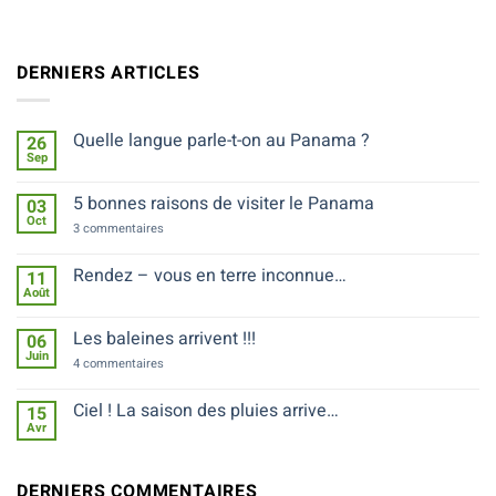
DERNIERS ARTICLES
Quelle langue parle-t-on au Panama ?
26
Sep
Aucun
commentaire
sur
5 bonnes raisons de visiter le Panama
03
Quelle
Oct
langue
sur
3 commentaires
parle-
5
t-
bonnes
on
raisons
Rendez – vous en terre inconnue…
11
au
de
Août
Panama
Aucun
visiter
?
commentaire
le
sur
Panama
Les baleines arrivent !!!
06
Rendez
Juin
–
sur
4 commentaires
vous
Les
en
baleines
terre
arrivent
Ciel ! La saison des pluies arrive…
15
inconnue…
!!!
Avr
Aucun
commentaire
sur
Ciel
DERNIERS COMMENTAIRES
!