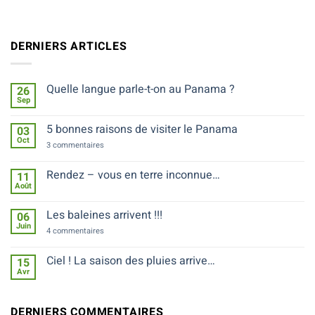
DERNIERS ARTICLES
Quelle langue parle-t-on au Panama ?
26
Sep
Aucun
commentaire
sur
5 bonnes raisons de visiter le Panama
03
Quelle
Oct
langue
sur
3 commentaires
parle-
5
t-
bonnes
on
raisons
Rendez – vous en terre inconnue…
11
au
de
Août
Panama
Aucun
visiter
?
commentaire
le
sur
Panama
Les baleines arrivent !!!
06
Rendez
Juin
–
sur
4 commentaires
vous
Les
en
baleines
terre
arrivent
Ciel ! La saison des pluies arrive…
15
inconnue…
!!!
Avr
Aucun
commentaire
sur
Ciel
DERNIERS COMMENTAIRES
!